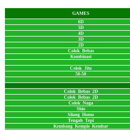
GAMES
6D
5D
4D
3D
2D
Colok Bebas
Kombinasi
Colok Jitu
50-50
Colok Bebas 2D
Colok Bebas 2D
Colok Naga
Shio
Silang Homo
Tengah Tepi
Kembang Kempis Kembar