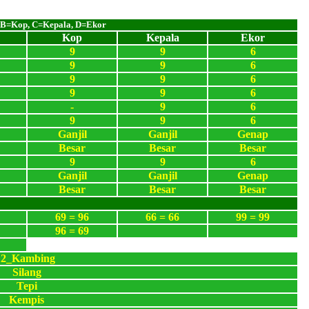
 B=Kop, C=Kepala, D=Ekor
Kop
Kepala
Ekor
9
9
6
9
9
6
9
9
6
9
9
6
-
9
6
9
9
6
Ganjil
Ganjil
Genap
Besar
Besar
Besar
9
9
6
Ganjil
Ganjil
Genap
Besar
Besar
Besar
69 = 96
66 = 66
99 = 99
96 = 69
12_Kambing
Silang
Tepi
Kempis