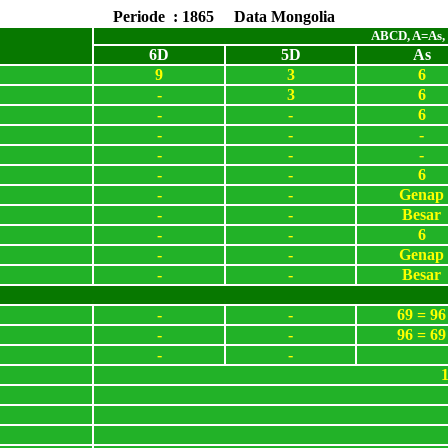
Periode : 1865 Data Mongolia
ABCD, A=As,
6D
5D
As
9
3
6
-
3
6
-
-
6
-
-
-
-
-
-
-
-
6
-
-
Genap
-
-
Besar
-
-
6
-
-
Genap
-
-
Besar
-
-
69 = 96
-
-
96 = 69
-
-