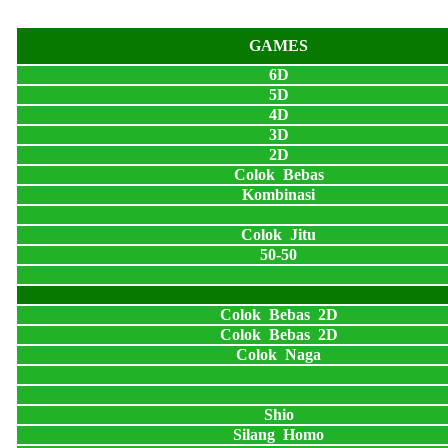
GAMES
6D
5D
4D
3D
2D
Colok Bebas
Kombinasi
Colok Jitu
50-50
Colok Bebas 2D
Colok Bebas 2D
Colok Naga
Shio
Silang Homo