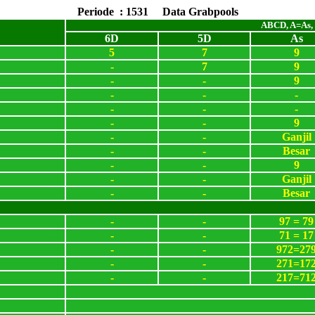
Periode : 1531 Data Grabpools
ABCD, A=As,
6D
5D
As
5
7
9
-
7
9
-
-
9
-
-
-
-
-
-
-
-
9
-
-
Ganjil
-
-
Besar
-
-
9
-
-
Ganjil
-
-
Besar
-
-
97 = 79
-
-
71 = 17
-
-
972=27
-
-
271=17
-
-
217=71