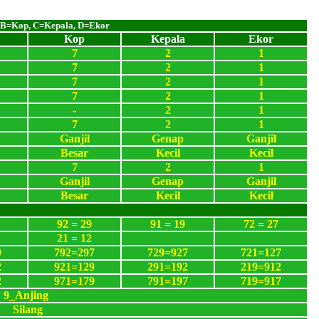
 B=Kop, C=Kepala, D=Ekor
Kop
Kepala
Ekor
7
2
1
7
2
1
7
2
1
7
2
1
-
2
1
7
2
1
Ganjil
Genap
Ganjil
Besar
Kecil
Kecil
7
2
1
Ganjil
Genap
Ganjil
Besar
Kecil
Kecil
92 = 29
91 = 19
72 = 27
21 = 12
9
792=297
729=927
721=127
2
921=129
291=192
219=912
2
971=179
791=197
719=917
9_Anjing
Silang