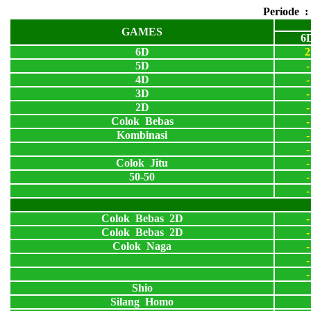
Periode 
GAMES
6
6D
2
5D
-
4D
-
3D
-
2D
-
Colok Bebas
-
Kombinasi
-
-
Colok Jitu
-
50-50
-
-
Colok Bebas 2D
-
Colok Bebas 2D
-
Colok Naga
-
-
-
Shio
Silang Homo