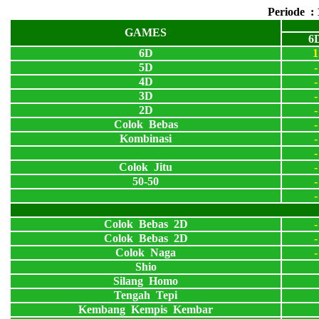
Periode :
GAMES
6
6D
1
5D
-
4D
-
3D
-
2D
-
Colok Bebas
-
Kombinasi
-
-
Colok Jitu
-
50-50
-
-
Colok Bebas 2D
-
Colok Bebas 2D
-
Colok Naga
-
Shio
Silang Homo
Tengah Tepi
Kembang Kempis Kembar