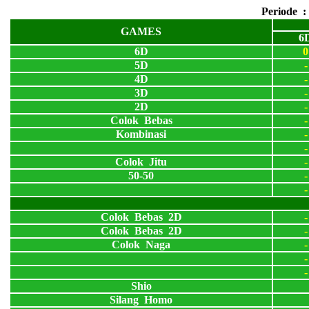
Periode 
GAMES
6
6D
0
5D
-
4D
-
3D
-
2D
-
Colok Bebas
-
Kombinasi
-
-
Colok Jitu
-
50-50
-
-
Colok Bebas 2D
-
Colok Bebas 2D
-
Colok Naga
-
-
-
Shio
Silang Homo